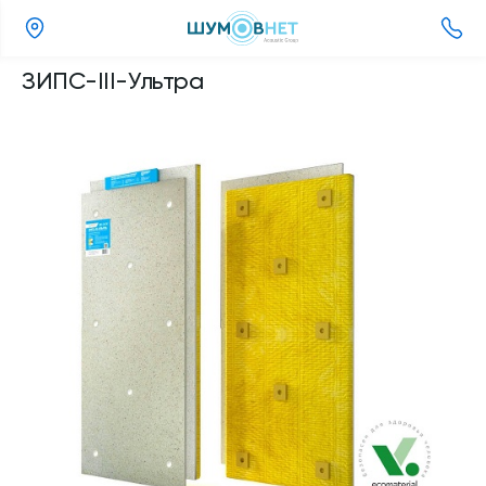
(351)
ЗИПС-III-Ультра
220-
92-
33